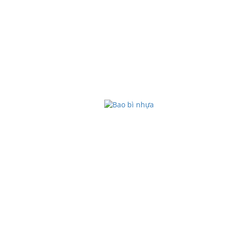
BAO BÌ NHỰA
Phôi nhựa, chai nhựa, nắp nhựa, chai ch
90 độ C), chai có ga, chai không ga và 
tay, khử khuẩn…
CHI TIẾT