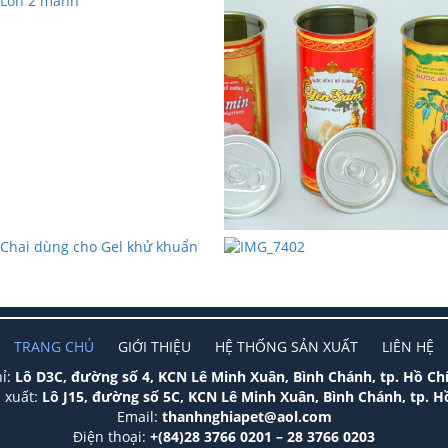
TRANG CHỦ
GIỚI THIỆU
HỆ THỐNG SẢN XUẤT
LIÊN HỆ
hỉ:
Lô D3C, đường số 4, KCN Lê Minh Xuân, Bình Chánh, tp. Hồ Ch
 xuất:
Lô J15, đường số 5C, KCN Lê Minh Xuân, Bình Chánh, tp. H
Email:
thanhnghiapet@aol.com
Điện thoại:
+(84)28 3766 0201 – 28 3766 0203