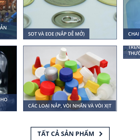
SẢN
SOT VÀ EOE (NẮP DỄ MỞ)
CHAI
PHÔI
TRÊN
THƯ
CHO
CÁC LOẠI NẮP, VÒI NHẤN VÀ VÒI XỊT
TẤT CẢ SẢN PHẨM