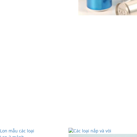
LON SẮT LÁ T
Lon nước ngọt, lon nước yến, l
CHI TIẾT
HÌNH ẢNH SẢN XUẤT