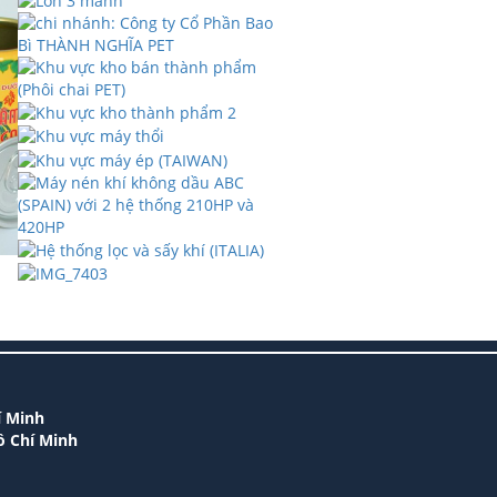
í Minh
ồ Chí Minh