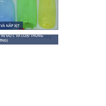
 VÀ NẮP XỊT
 CHAI PET (LOẠI CHỊU NHIỆT
 90 ĐỘ C VÀ LOẠI THÔNG
ỜNG)