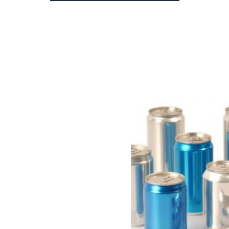
DANH MỤC CHÍNH
iết rót chịu nhiệt (lên tới trên
các loại chai dành cho gel rửa