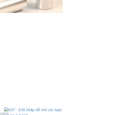
RÁNG THIẾC
on cá hộp….